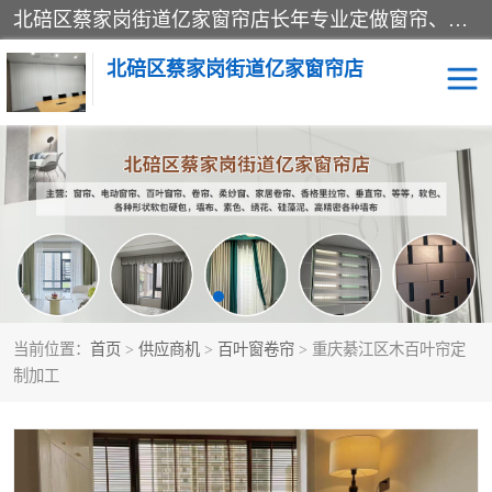
北碚区蔡家岗街道亿家窗帘店长年专业定做窗帘、电动窗帘、百叶窗帘、卷帘、柔纱窗、家居卷帘、香格里拉帘、垂直帘、等等，软包、各种形状软包硬包，墙布、素色、绣花、硅藻泥、高精密各种墙布，免费测量、免费安装，欢迎咨询
北碚区蔡家岗街道亿家窗帘店
软包硬包
墙布
窗帘
百叶窗卷帘
当前位置：
首页
>
供应商机
>
百叶窗卷帘
> 重庆綦江区木百叶帘定
制加工