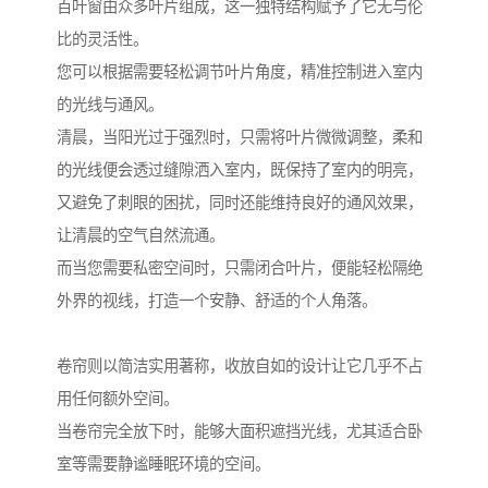
百叶窗由众多叶片组成，这一独特结构赋予了它无与伦
比的灵活性。
您可以根据需要轻松调节叶片角度，精准控制进入室内
的光线与通风。
清晨，当阳光过于强烈时，只需将叶片微微调整，柔和
的光线便会透过缝隙洒入室内，既保持了室内的明亮，
又避免了刺眼的困扰，同时还能维持良好的通风效果，
让清晨的空气自然流通。
而当您需要私密空间时，只需闭合叶片，便能轻松隔绝
外界的视线，打造一个安静、舒适的个人角落。
卷帘则以简洁实用著称，收放自如的设计让它几乎不占
用任何额外空间。
当卷帘完全放下时，能够大面积遮挡光线，尤其适合卧
室等需要静谧睡眠环境的空间。