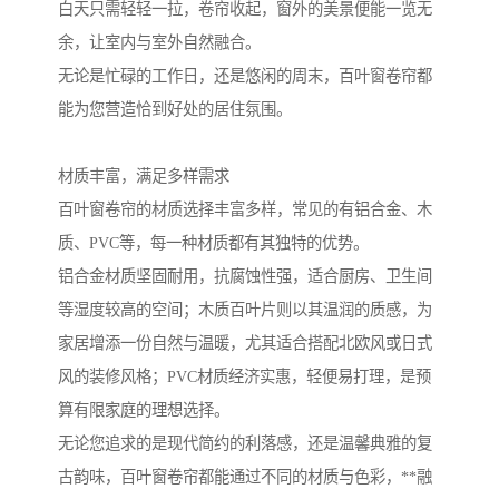
白天只需轻轻一拉，卷帘收起，窗外的美景便能一览无
余，让室内与室外自然融合。
无论是忙碌的工作日，还是悠闲的周末，百叶窗卷帘都
能为您营造恰到好处的居住氛围。
材质丰富，满足多样需求
百叶窗卷帘的材质选择丰富多样，常见的有铝合金、木
质、PVC等，每一种材质都有其独特的优势。
铝合金材质坚固耐用，抗腐蚀性强，适合厨房、卫生间
等湿度较高的空间；木质百叶片则以其温润的质感，为
家居增添一份自然与温暖，尤其适合搭配北欧风或日式
风的装修风格；PVC材质经济实惠，轻便易打理，是预
算有限家庭的理想选择。
无论您追求的是现代简约的利落感，还是温馨典雅的复
古韵味，百叶窗卷帘都能通过不同的材质与色彩，**融