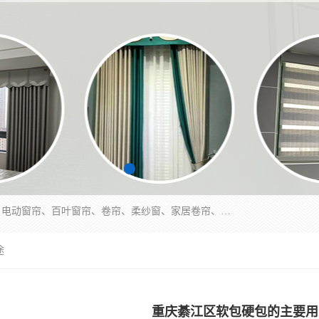
北碚区蔡家岗街道亿家窗帘店长年专业定做窗帘、电动窗帘、百叶窗帘、卷帘、柔纱窗、家居卷帘、香格里拉帘、垂直帘、等等，软包、各种形状软包硬包，墙布、素色、绣花、硅藻泥、高精密各种墙布，免费测量、免费安装，欢迎咨询
途
重庆綦江区软包硬包的主要用