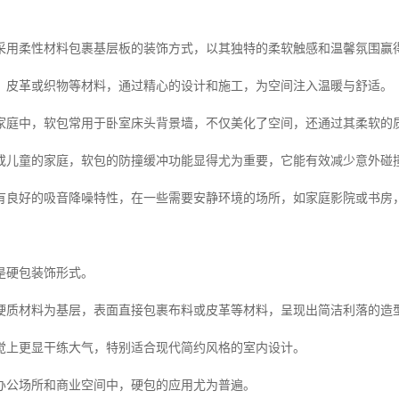
采用柔性材料包裹基层板的装饰方式，以其独特的柔软触感和温馨氛围赢
、皮革或织物等材料，通过精心的设计和施工，为空间注入温暖与舒适。
家庭中，软包常用于卧室床头背景墙，不仅美化了空间，还通过其柔软的
或儿童的家庭，软包的防撞缓冲功能显得尤为重要，它能有效减少意外碰
有良好的吸音降噪特性，在一些需要安静环境的场所，如家庭影院或书房
是硬包装饰形式。
硬质材料为基层，表面直接包裹布料或皮革等材料，呈现出简洁利落的造
觉上更显干练大气，特别适合现代简约风格的室内设计。
办公场所和商业空间中，硬包的应用尤为普遍。