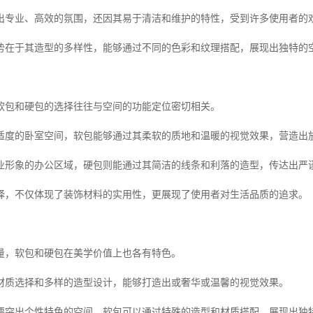
出专业、高效的氛围，还因其易于清洁和维护的特性，受到许多使用者的
势在于其造型的多样性，能够通过不同的色彩和纹理搭配，展现出独特的
软包和硬包的选择往往与空间的功能定位密切相关。
适度的卧室空间，软包能够通过其柔软的质地和温暖的视觉效果，营造出
业形象的办公区域，硬包则能通过其简洁的线条和利落的造型，传达出严
择，不仅体现了装饰材料的实用性，更展现了使用者对生活品质的追求。
量，软包和硬包在美学价值上也各有特色。
材质选择和多样的造型设计，能够打造出或奢华或温馨的视觉效果。
要突出个性特色的空间，软包可以通过特殊的造型和材质搭配，展现出独