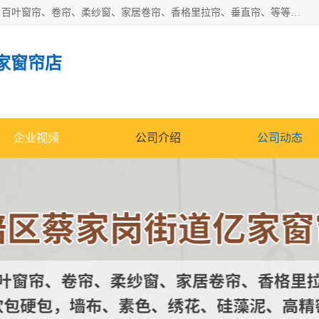
北碚区蔡家岗街道亿家窗帘店长年专业定做窗帘、电动窗帘、百叶窗帘、卷帘、柔纱窗、家居卷帘、香格里拉帘、垂直帘、等等，软包、各种形状软包硬包，墙布、素色、绣花、硅藻泥、高精密各种墙布，免费测量、免费安装，欢迎咨询
家窗帘店
企业视频
公司介绍
公司动态