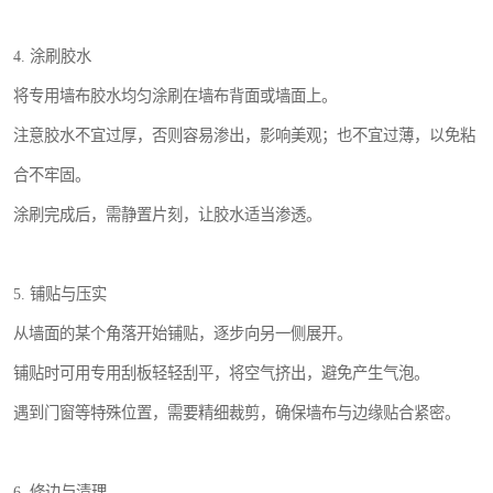
4. 涂刷胶水
将专用墙布胶水均匀涂刷在墙布背面或墙面上。
注意胶水不宜过厚，否则容易渗出，影响美观；也不宜过薄，以免粘
合不牢固。
涂刷完成后，需静置片刻，让胶水适当渗透。
5. 铺贴与压实
从墙面的某个角落开始铺贴，逐步向另一侧展开。
铺贴时可用专用刮板轻轻刮平，将空气挤出，避免产生气泡。
遇到门窗等特殊位置，需要精细裁剪，确保墙布与边缘贴合紧密。
6. 修边与清理