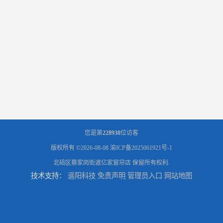
您是第
228930
位访客
版权所有 ©2026-08-08
渝ICP备2025061921号-1
北碚区蔡家岗街道亿家窗帘店
保留所有权利.
技术支持：
遥阳科技
免责声明
管理员入口
网站地图