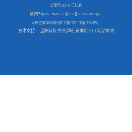
您是第
222796
位访客
版权所有 ©2026-08-06
渝ICP备2025061921号-1
北碚区蔡家岗街道亿家窗帘店
保留所有权利.
技术支持：
遥阳科技
免责声明
管理员入口
网站地图